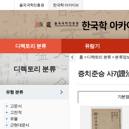
율곡국학진흥원
한국학 아카이브
디렉토리 분류
유람기
홈 > 디렉토리 분류 > 분류정
디렉토리 분류
증치준승 사7(證
유형 분류
기본정
고문서
고전적
유물
근현대문서