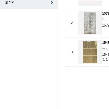
고전적
15
이이
2
15
15
용인 
3
15
작성