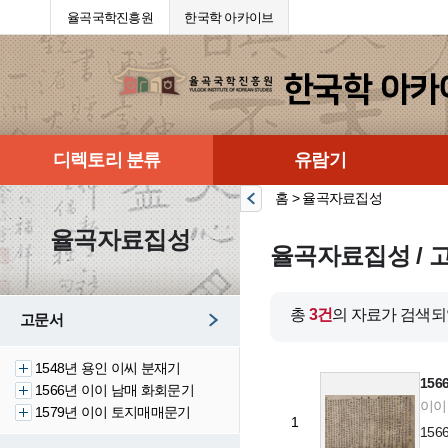
율곡국학진흥원
한국학 아카이브
디렉토리 분류
유람기
홈 > 율곡자료집성
율곡자료집성
율곡자료집성 / 
총
3건
의 자료가 검색되
고문서
1548년 용인 이씨 분재기
15
1566년 이이 남매 화회문기
이이 
1579년 이이 토지매매문기
1
15