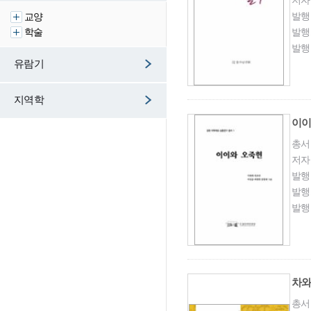
저자
발행
교양
학술
발행
발행
유람기
지역학
이이
총서
저자
발행
발행
발행
차와
총서