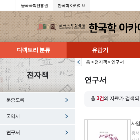
율곡국학진흥원
한국학 아카이브
디렉토리 분류
유람기
홈 > 전자책 > 연구서
전자책
연구서
총
3건
의 자료가 검색되
문중도록
국역서
사임
연구서
총서