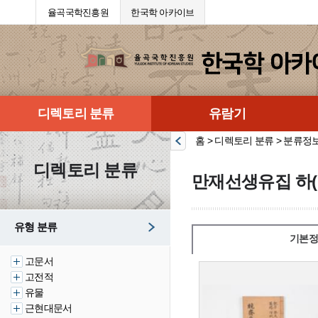
율곡국학진흥원
한국학 아카이브
디렉토리 분류
유람기
홈 > 디렉토리 분류 > 분류정
디렉토리 분류
만재선생유집 하(
유형 분류
기본정
고문서
고전적
유물
근현대문서