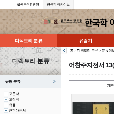
율곡국학진흥원
한국학 아카이브
디렉토리 분류
유람기
홈 > 디렉토리 분류 > 분류정
디렉토리 분류
어찬주자전서 13(
유형 분류
기본
고문서
고전적
유물
근현대문서