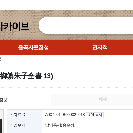
율곡자료집성
전자책
보
御纂朱子全書 13)
해제
정보
ㆍ자료ID
A007_01_B00002_013
URL복사
ㆍ입수처
남양홍씨(홍순성)