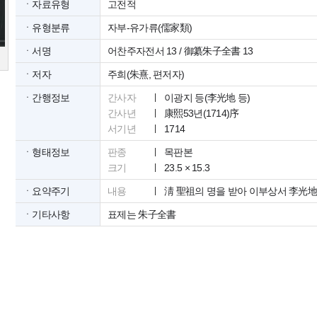
ㆍ자료유형
고전적
ㆍ유형분류
자부-유가류(儒家類)
ㆍ서명
어찬주자전서 13 / 御纂朱子全書 13
ㆍ저자
주희(朱熹, 편저자)
ㆍ간행정보
간사자
이광지 등(李光地 등)
간사년
康熙53년(1714)序
서기년
1714
ㆍ형태정보
판종
목판본
크기
23.5 × 15.3
ㆍ요약주기
내용
淸 聖祖의 명을 받아 이부상서 李光地
ㆍ기타사항
표제는 朱子全書