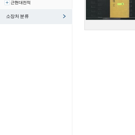
근현대전적
소장처 분류