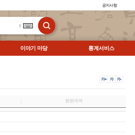
공지사항
이야기 마당
통계서비스
가+
가
가-
원문/국역