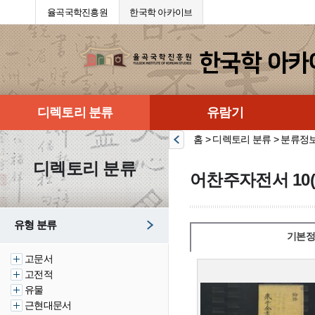
율곡국학진흥원
한국학 아카이브
디렉토리 분류
유람기
홈 > 디렉토리 분류 > 분류정
디렉토리 분류
어찬주자전서 10(
유형 분류
기본정
고문서
고전적
유물
근현대문서