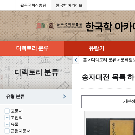
율곡국학진흥원
한국학 아카이브
디렉토리 분류
유람기
홈 > 디렉토리 분류 > 분류정
디렉토리 분류
송자대전 목록 하
유형 분류
기본정
고문서
고전적
유물
근현대문서