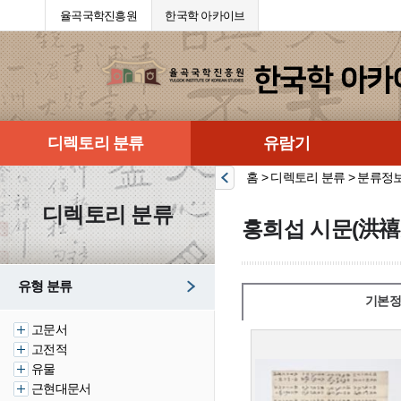
율곡국학진흥원
한국학 아카이브
디렉토리 분류
유람기
홈 > 디렉토리 분류 > 분류정
디렉토리 분류
홍희섭 시문(洪禧
유형 분류
기본정
고문서
고전적
유물
근현대문서