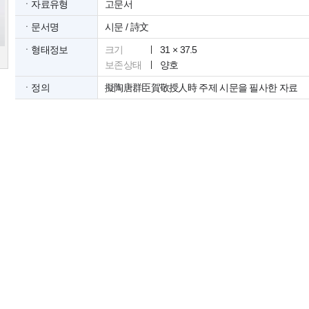
ㆍ자료유형
고문서
ㆍ문서명
시문 / 詩文
ㆍ형태정보
크기
31 × 37.5
보존상태
양호
ㆍ정의
擬陶唐群臣賀敬授人時 주제 시문을 필사한 자료