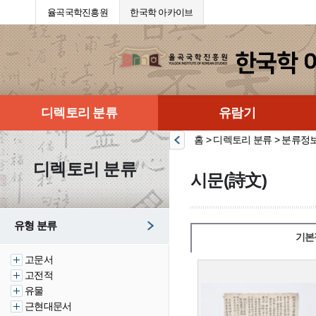
율곡국학진흥원
한국학 아카이브
디렉토리 분류
유람기
홈 > 디렉토리 분류 > 분류정
디렉토리 분류
시문(詩文)
유형 분류
기본
고문서
고전적
유물
근현대문서