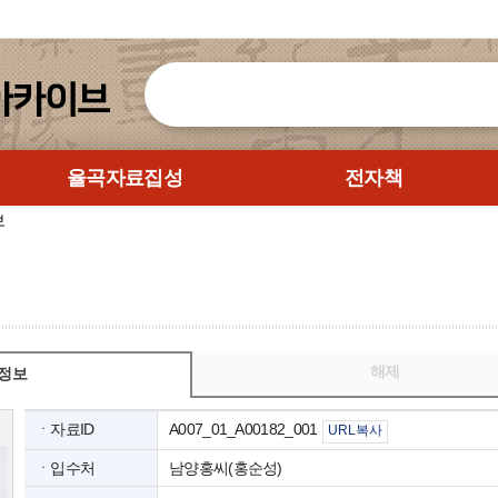
율곡자료집성
전자책
보
해제
정보
ㆍ자료ID
A007_01_A00182_001
URL복사
ㆍ입수처
남양홍씨(홍순성)