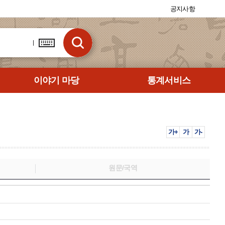
공지사항
이야기 마당
통계서비스
가+
가
가-
원문/국역