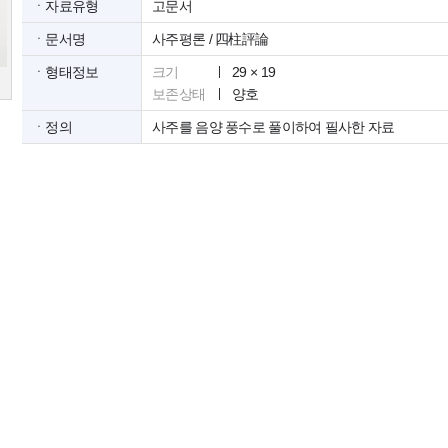
ㆍ자료유형
고문서
ㆍ문서명
사주평론 / 四柱評論
ㆍ형태정보
크기
29 × 19
보존상태
양호
ㆍ정의
사주를 음양 풍수로 풀이하여 필사한 자료