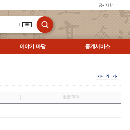
공지사항
이야기 마당
통계서비스
가+
가
가-
원문/국역