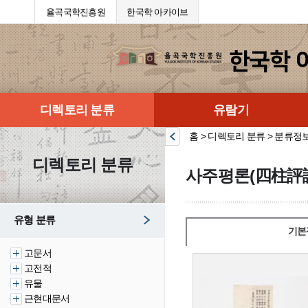
율곡국학진흥원
한국학 아카이브
디렉토리 분류
유람기
홈 > 디렉토리 분류 > 분류정
디렉토리 분류
사주평론(四柱評
유형 분류
기본
고문서
고전적
유물
근현대문서