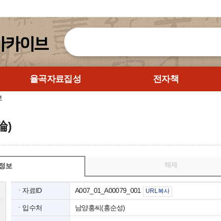
율곡자료집성
전자책
보
論)
해제
정보
ㆍ자료ID
A007_01_A00079_001
URL복사
ㆍ입수처
남양홍씨(홍순성)