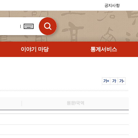
공지사항
이야기 마당
통계서비스
가+
가
가-
원문/국역