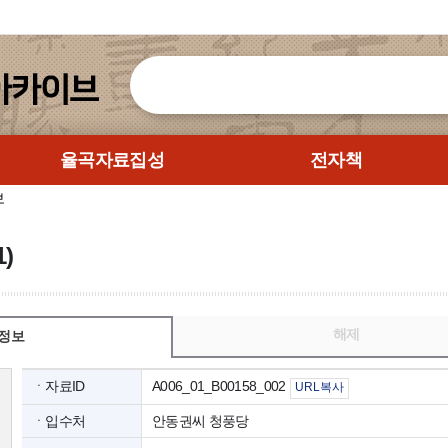
율곡자료집성
전자책
보
)
해제
정보
ㆍ자료ID
A006_01_B00158_002
URL복사
ㆍ입수처
안동권씨 청풍당