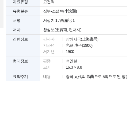
ㆍ자료유형
고전적
ㆍ유형분류
집부-소설류(小說類)
ㆍ서명
서상기 1 / 西廂記 1
ㆍ저자
왕실보(王實甫, 편저자)
ㆍ간행정보
간사자
상해서국(上海書局)
간사년
光緖 庚子(1900)
서기년
1900
ㆍ형태정보
판종
석인본
크기
16.3 × 9.8
ㆍ요약주기
내용
중국 元代의 戲曲으로 5막으로 된 장