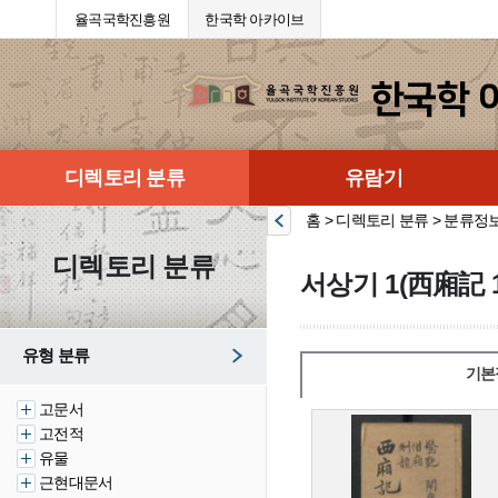
율곡국학진흥원
한국학 아카이브
디렉토리 분류
유람기
홈 > 디렉토리 분류 > 분류정
디렉토리 분류
서상기 1(西廂記 1
유형 분류
기본
고문서
고전적
유물
근현대문서