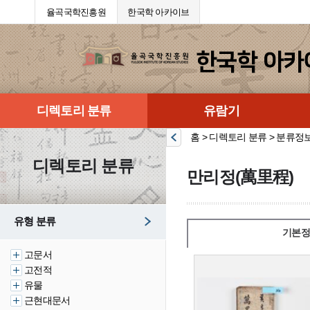
율곡국학진흥원
한국학 아카이브
디렉토리 분류
유람기
홈 > 디렉토리 분류 > 분류정
디렉토리 분류
만리정(萬里程)
유형 분류
기본정
고문서
고전적
유물
근현대문서