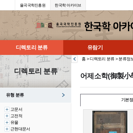
율곡국학진흥원
한국학 아카이브
디렉토리 분류
유람기
홈 > 디렉토리 분류 > 분류정
디렉토리 분류
어제소학(御製小
유형 분류
기본정
고문서
고전적
유물
근현대문서