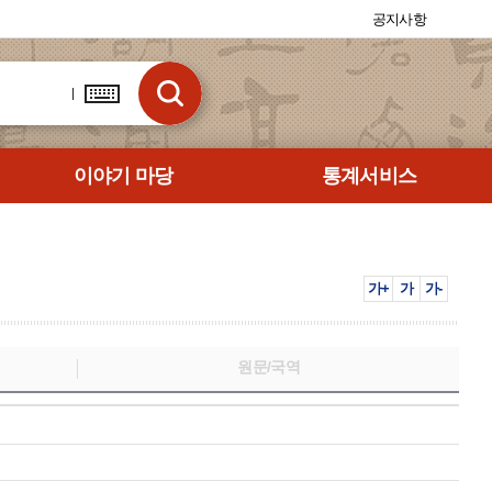
공지사항
이야기 마당
통계서비스
가+
가
가-
원문/국역