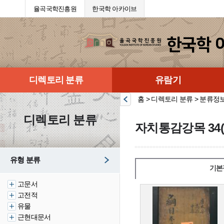
율곡국학진흥원
한국학 아카이브
디렉토리 분류
유람기
홈 > 디렉토리 분류 > 분류정
디렉토리 분류
자치통감강목 34(
유형 분류
기본
고문서
고전적
유물
근현대문서