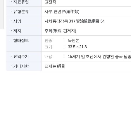
ㆍ자료유형
고전적
ㆍ유형분류
사부-편년류(編年類)
ㆍ서명
자치통감강목 34 / 資治通鑑綱目 34
ㆍ저자
주희(朱熹, 편저자)
ㆍ형태정보
판종
목판본
크기
33.5 × 21.3
ㆍ요약주기
내용
15세기 말 조선에서 간행된 중국 남
ㆍ기타사항
표제는 綱目