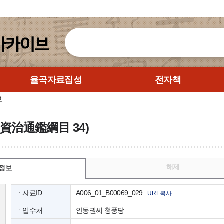
율곡자료집성
전자책
보
資治通鑑綱目 34)
해제
정보
ㆍ자료ID
A006_01_B00069_029
URL복사
ㆍ입수처
안동권씨 청풍당