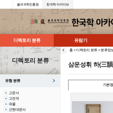
율곡국학진흥원
한국학 아카이브
디렉토리 분류
유람기
홈 > 디렉토리 분류 > 분류정
디렉토리 분류
삼운성휘 하(三韻
유형 분류
기본정
고문서
고전적
유물
근현대문서