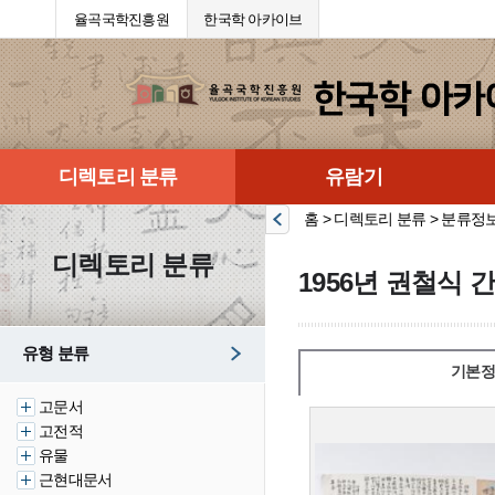
율곡국학진흥원
한국학 아카이브
디렉토리 분류
유람기
홈 > 디렉토리 분류 > 분류정
디렉토리 분류
1956년 권철식 
유형 분류
기본정
고문서
고전적
유물
근현대문서