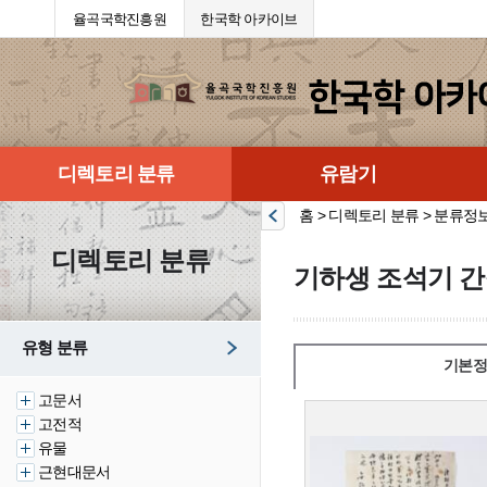
율곡국학진흥원
한국학 아카이브
디렉토리 분류
유람기
홈 > 디렉토리 분류 > 분류정
디렉토리 분류
기하생 조석기 간
유형 분류
기본정
고문서
고전적
유물
근현대문서