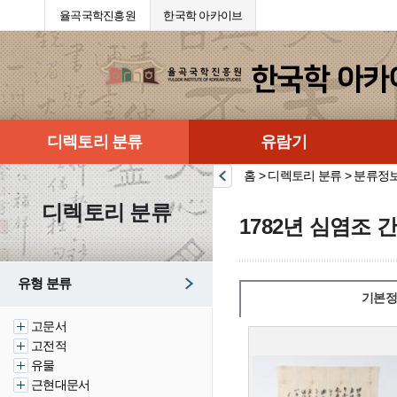
율곡국학진흥원
한국학 아카이브
디렉토리 분류
유람기
홈 > 디렉토리 분류 > 분류정
디렉토리 분류
1782년 심염조 
유형 분류
기본정
고문서
고전적
유물
근현대문서