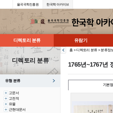
율곡국학진흥원
한국학 아카이브
디렉토리 분류
유람기
홈 > 디렉토리 분류 > 분류정
디렉토리 분류
1765년~1767
유형 분류
기본정
고문서
고전적
유물
근현대문서