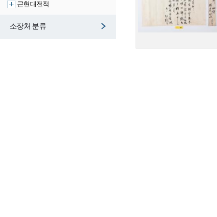
근현대전적
소장처 분류