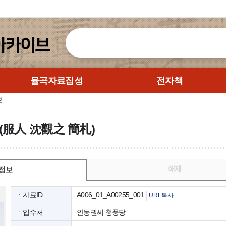
율곡자료집성
전자책
보
(服人 沈觀之 簡札)
해제
정보
ㆍ자료ID
A006_01_A00255_001
URL복사
ㆍ입수처
안동권씨 청풍당