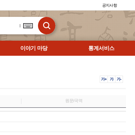
공지사항
이야기 마당
통계서비스
가+
가
가-
원문/국역