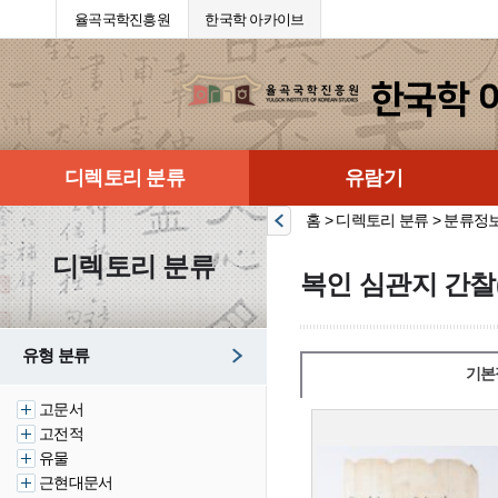
율곡국학진흥원
한국학 아카이브
디렉토리 분류
유람기
홈 > 디렉토리 분류 > 분류정
디렉토리 분류
복인 심관지 간찰
유형 분류
기본
고문서
고전적
유물
근현대문서