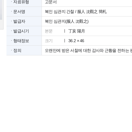
ㆍ자료유형
고문서
ㆍ문서명
복인 심관지 간찰 / 服人 沈觀之 簡札
ㆍ발급자
복인 심관지(服人 沈觀之)
ㆍ발급시기
본문
丁亥 陽月
ㆍ형태정보
크기
36.2 × 46
ㆍ정의
오랜만에 받은 서찰에 대한 감사와 근황을 전하는 