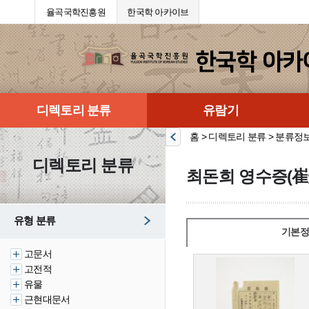
율곡국학진흥원
한국학 아카이브
디렉토리 분류
유람기
홈 > 디렉토리 분류 > 분류정
디렉토리 분류
최돈희 영수증(崔
유형 분류
기본정
고문서
고전적
유물
근현대문서