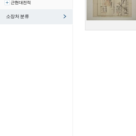
근현대전적
소장처 분류