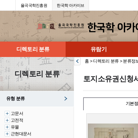
율곡국학진흥원
한국학 아카이브
디렉토리 분류
유람기
홈 > 디렉토리 분류 > 분류정
디렉토리 분류
토지소유권신청
유형 분류
기본정
고문서
고전적
유물
근현대문서