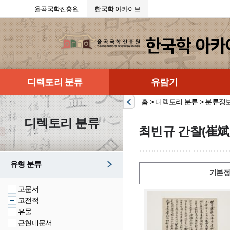
율곡국학진흥원
한국학 아카이브
디렉토리 분류
유람기
홈 > 디렉토리 분류 > 분류정
디렉토리 분류
최빈규 간찰(崔斌
유형 분류
기본정
고문서
고전적
유물
근현대문서