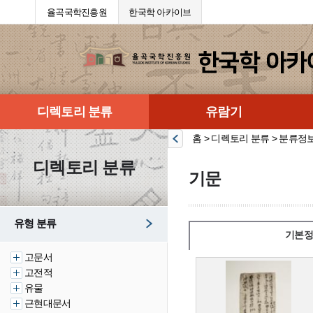
율곡국학진흥원
한국학 아카이브
디렉토리 분류
유람기
홈 > 디렉토리 분류 > 분류정
디렉토리 분류
기문
유형 분류
기본정
고문서
고전적
유물
근현대문서