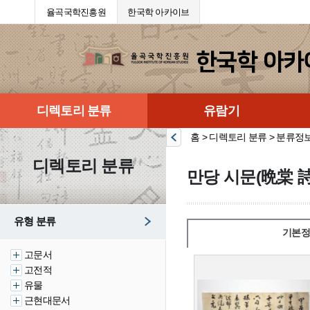
율곡국학진흥원
한국학 아카이브
디렉토리 분류
유람기
홈 > 디렉토리 분류 > 분류정
디렉토리 분류
만당 시문(晩棠 
유형 분류
기본정
고문서
고전적
유물
근현대문서