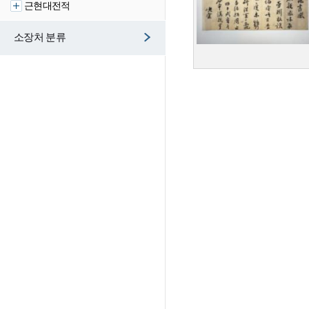
근현대전적
소장처 분류