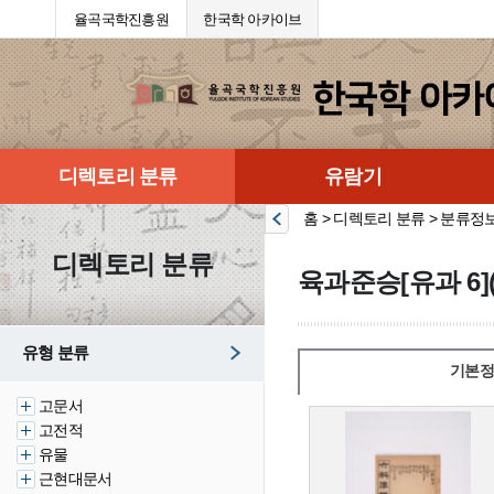
율곡국학진흥원
한국학 아카이브
디렉토리 분류
유람기
홈 > 디렉토리 분류 > 분류정
디렉토리 분류
육과준승[유과 6]
유형 분류
기본정
고문서
고전적
유물
근현대문서