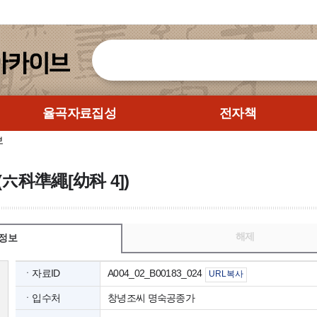
율곡자료집성
전자책
보
(六科準繩[幼科 4])
해제
정보
ㆍ자료ID
A004_02_B00183_024
URL복사
ㆍ입수처
창녕조씨 명숙공종가