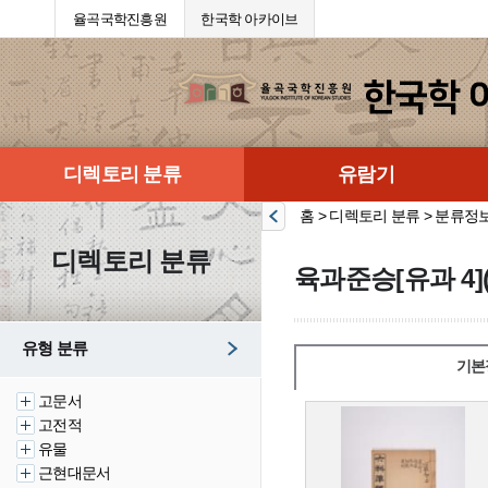
율곡국학진흥원
한국학 아카이브
디렉토리 분류
유람기
홈 > 디렉토리 분류 > 분류정
디렉토리 분류
육과준승[유과 4]
유형 분류
기본
고문서
고전적
유물
근현대문서