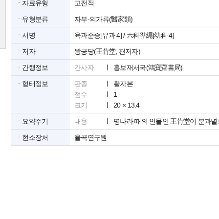
ㆍ자료유형
고전적
ㆍ유형분류
자부-의가류(醫家類)
ㆍ서명
육과준승[유과 4] / 六科準繩[幼科 4]
ㆍ저자
왕긍당(王肯堂, 편저자)
ㆍ간행정보
간사자
홍보재서국(鴻寶齋書局)
ㆍ형태정보
판종
활자본
점수
1
크기
20 × 13.4
ㆍ요약주기
내용
명나라 때의 인물인 王肯堂이 분과별
ㆍ현소장처
율곡연구원