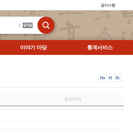
공지사항
이야기 마당
통계서비스
가+
가
가-
원문/국역