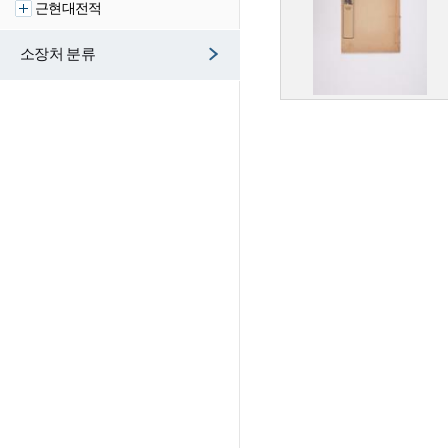
근현대전적
소장처 분류