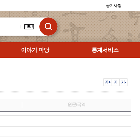
공지사항
이야기 마당
통계서비스
가+
가
가-
원문/국역