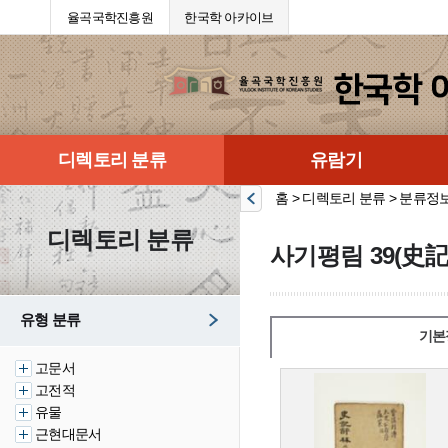
율곡국학진흥원
한국학 아카이브
디렉토리 분류
유람기
홈 > 디렉토리 분류 > 분류정
디렉토리 분류
사기평림 39(史
유형 분류
기본
고문서
고전적
유물
근현대문서