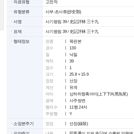
ㆍ자료유형
고전적
ㆍ유형분류
사부-초사류(抄史類)
ㆍ서명
사기평림 39 / 史記評林 三十九
ㆍ표제
사기평림 39 / 史記評林 三十九
ㆍ형태정보
판종
목판본
권수
130
질
낙질
책차
39
점수
1
크기
25.8 × 15.9
장정
선장
계선
유계
어미
상하하향흑어미(上下下向黑魚尾)
광곽
사주쌍변
행자수
11행 24자
주쌍행
Y
ㆍ소장본주기
장정
선장(線裝)
ㆍ요약주기
내용
司馬遷이 지은 史記에 수록된 인물에