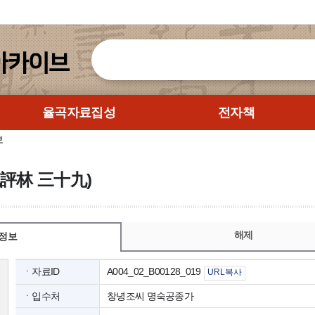
율곡자료집성
전자책
보
記評林 三十九)
해제
정보
ㆍ자료ID
A004_02_B00128_019
URL복사
ㆍ입수처
창녕조씨 명숙공종가