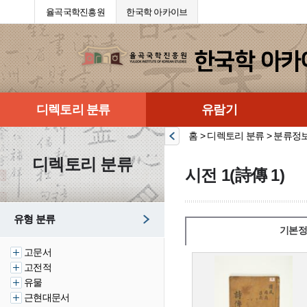
율곡국학진흥원
한국학 아카이브
디렉토리 분류
유람기
홈 > 디렉토리 분류 > 분류정
디렉토리 분류
시전 1(詩傳 1)
유형 분류
기본정
고문서
고전적
유물
근현대문서