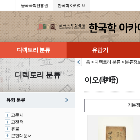
율곡국학진흥원
한국학 아카이브
디렉토리 분류
유람기
홈 > 디렉토리 분류 > 분류정
디렉토리 분류
이오(咿唔)
유형 분류
기본정
고문서
고전적
유물
근현대문서