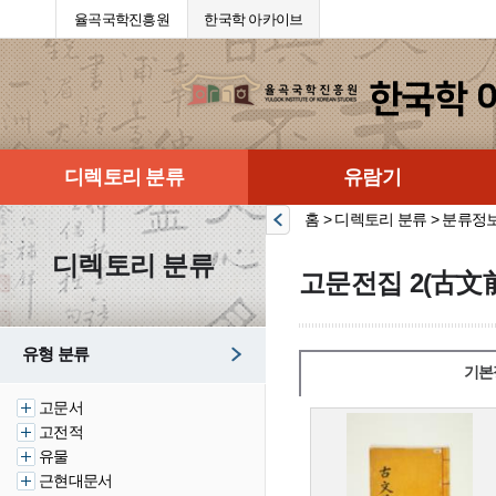
율곡국학진흥원
한국학 아카이브
디렉토리 분류
유람기
홈 > 디렉토리 분류 > 분류정
디렉토리 분류
고문전집 2(古文前
유형 분류
기본
고문서
고전적
유물
근현대문서