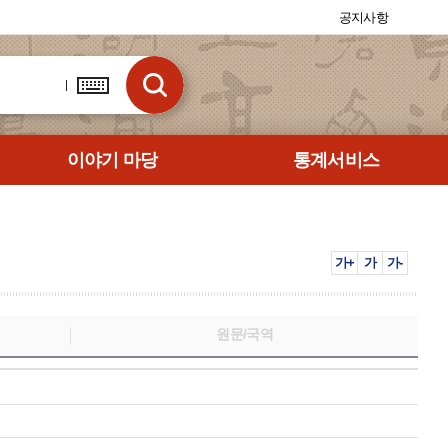
공지사항
이야기 마당
통계서비스
가+
가
가-
원문/국역