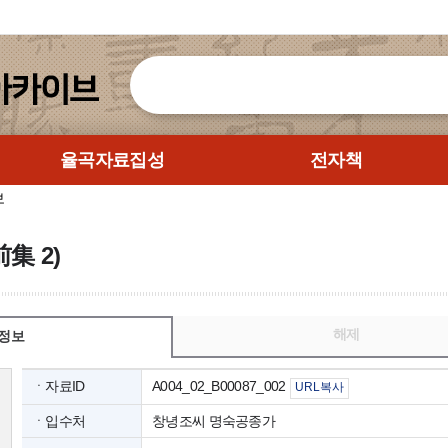
율곡자료집성
전자책
보
集 2)
해제
정보
ㆍ자료ID
A004_02_B00087_002
URL복사
ㆍ입수처
창녕조씨 명숙공종가