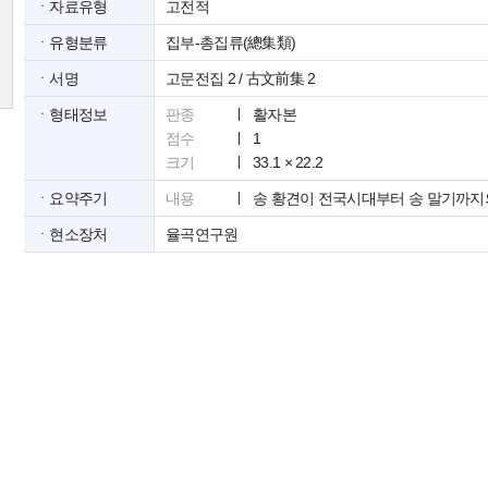
ㆍ자료유형
고전적
ㆍ유형분류
집부-총집류(總集類)
ㆍ서명
고문전집 2 / 古文前集 2
ㆍ형태정보
판종
활자본
점수
1
크기
33.1 × 22.2
ㆍ요약주기
내용
송 황견이 전국시대부터 송 말기까지
ㆍ현소장처
율곡연구원