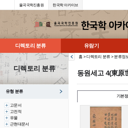
율곡국학진흥원
한국학 아카이브
디렉토리 분류
유람기
홈 > 디렉토리 분류 > 분류정
디렉토리 분류
동원세고 4(東原
유형 분류
기본정
고문서
고전적
유물
근현대문서