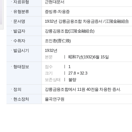
ㆍ자료유형
근현대문서
ㆍ유형분류
증빙류-차용증
ㆍ문서명
1932년 강릉금융조합 차용금증서 / 江陵金融組合
ㆍ발급자
강릉김융조합(江陵金融組合)
ㆍ수취자
조인환(曺仁煥)
ㆍ발급시기
1932년
본문
昭和7년(1932)6월 15일
ㆍ형태정보
점수
1
크기
27.8 × 32.3
보존상태
불량
ㆍ정의
강릉금융조합에서 11원 40전을 차용한 증서.
ㆍ현소장처
율곡연구원