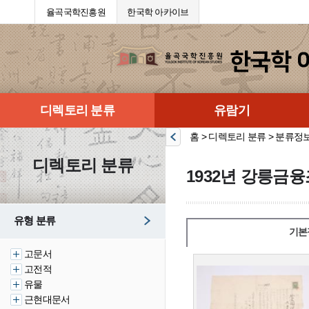
율곡국학진흥원
한국학 아카이브
디렉토리 분류
유람기
홈 > 디렉토리 분류 > 분류정
디렉토리 분류
1932년 강릉금
유형 분류
기본
고문서
고전적
유물
근현대문서