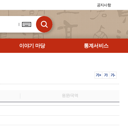
공지사항
이야기 마당
통계서비스
가+
가
가-
원문/국역