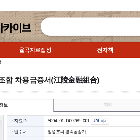
율곡자료집성
전자책
보
융조합 차용금증서(江陵金融組合)
해제
정보
ㆍ자료ID
A004_01_D00269_001
URL복사
ㆍ입수처
창녕조씨 명숙공종가