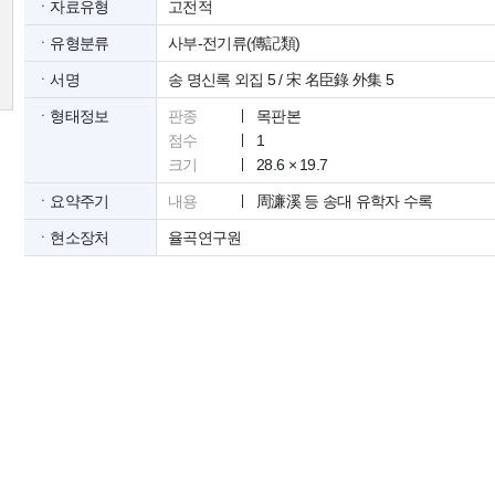
ㆍ자료유형
고전적
ㆍ유형분류
사부-전기류(傳記類)
ㆍ서명
송 명신록 외집 5 / 宋 名臣錄 外集 5
ㆍ형태정보
판종
목판본
점수
1
크기
28.6 × 19.7
ㆍ요약주기
내용
周濂溪 등 송대 유학자 수록
ㆍ현소장처
율곡연구원