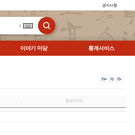
공지사항
이야기 마당
통계서비스
가+
가
가-
원문/국역