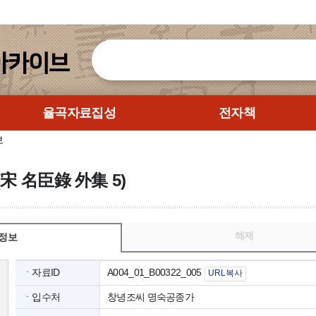
율곡자료집성
전자책
보
(宋 名臣錄 外集 5)
해제
정보
ㆍ자료ID
A004_01_B00322_005
URL복사
ㆍ입수처
창녕조씨 명숙공종가