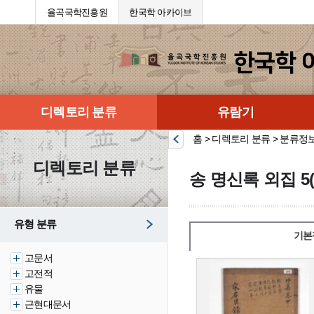
율곡국학진흥원
한국학 아카이브
디렉토리 분류
유람기
홈 > 디렉토리 분류 > 분류정
디렉토리 분류
송 명신록 외집 5
유형 분류
기본
고문서
고전적
유물
근현대문서