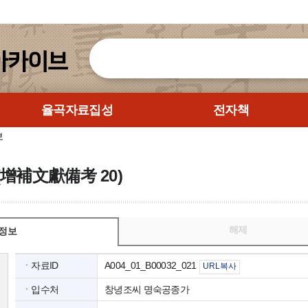
율곡자료집성
전자책
보
增補文獻備考 20)
해제
정보
ㆍ자료ID
A004_01_B00032_021
URL복사
ㆍ입수처
창녕조씨 명숙공종가