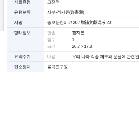
ㆍ자료유형
고전적
ㆍ유형분류
사부-정서류(政書類)
ㆍ서명
증보문헌비고 20 / 增補文獻備考 20
ㆍ형태정보
판종
활자본
점수
1
크기
26.7 × 17.8
ㆍ요약주기
내용
우리 나라 각종 제도와 문물에 관련된
ㆍ현소장처
율곡연구원