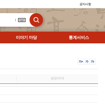
공지사항
이야기 마당
통계서비스
가+
가
가-
원문/국역