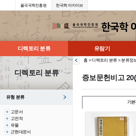
율곡국학진흥원
한국학 아카이브
디렉토리 분류
유람기
홈 > 디렉토리 분류 > 분류정
디렉토리 분류
증보문헌비고 20(
유형 분류
기본
고문서
고전적
유물
근현대문서