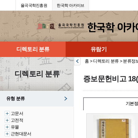
율곡국학진흥원
한국학 아카이브
디렉토리 분류
유람기
홈 > 디렉토리 분류 > 분류정
디렉토리 분류
증보문헌비고 18(
유형 분류
기본정
고문서
고전적
유물
근현대문서