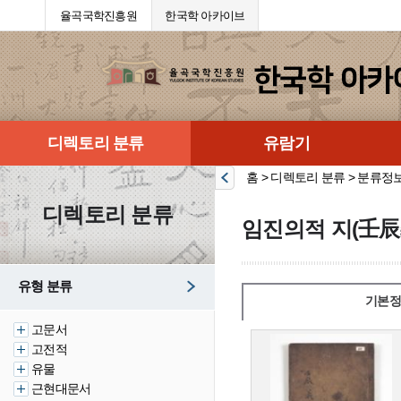
율곡국학진흥원
한국학 아카이브
디렉토리 분류
유람기
홈 > 디렉토리 분류 > 분류정
디렉토리 분류
임진의적 지(壬辰
유형 분류
기본정
고문서
고전적
유물
근현대문서