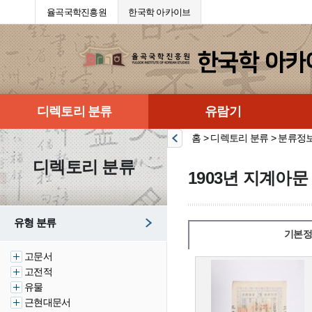
율곡국학진흥원
한국학 아카이브
디렉토리 분류
유람기
홈 > 디렉토리 분류 > 분류정
디렉토리 분류
1903년 지계아
유형 분류
기본정
고문서
고전적
유물
근현대문서