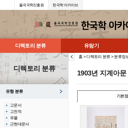
율곡국학진흥원
한국학 아카이브
디렉토리 분류
유람기
홈 > 디렉토리 분류 > 분류정
디렉토리 분류
1903년 지계아
유형 분류
기본정
고문서
고전적
유물
근현대문서