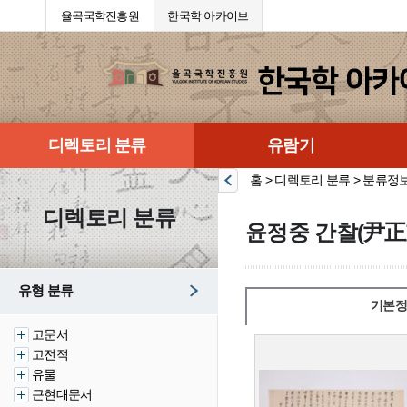
율곡국학진흥원
한국학 아카이브
디렉토리 분류
유람기
홈 > 디렉토리 분류 > 분류정
디렉토리 분류
윤정중 간찰(尹正
유형 분류
기본정
고문서
고전적
유물
근현대문서