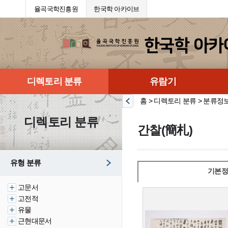
율곡국학진흥원
한국학 아카이브
디렉토리 분류
유람기
홈 > 디렉토리 분류 > 분류정
디렉토리 분류
간찰(簡札)
유형 분류
기본정
고문서
고전적
유물
근현대문서