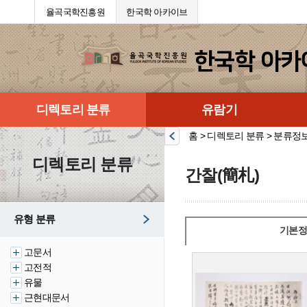
율곡국학진흥원
한국학 아카이브
디렉토리 분류
유람기
홈 > 디렉토리 분류 > 분류정
디렉토리 분류
간찰(簡札)
유형 분류
기본정
고문서
고전적
유물
근현대문서