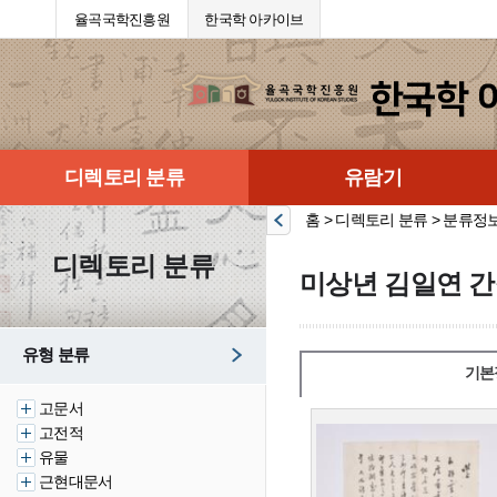
율곡국학진흥원
한국학 아카이브
디렉토리 분류
유람기
홈 > 디렉토리 분류 > 분류정
디렉토리 분류
미상년 김일연 간
유형 분류
기본
고문서
고전적
유물
근현대문서