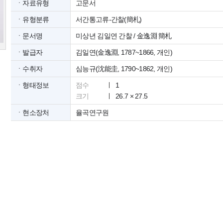
ㆍ자료유형
고문서
ㆍ유형분류
서간통고류-간찰(簡札)
ㆍ문서명
미상년 김일연 간찰 / 金逸淵 簡札
ㆍ발급자
김일연(金逸淵, 1787~1866, 개인)
ㆍ수취자
심능규(沈能圭, 1790~1862, 개인)
ㆍ형태정보
점수
1
크기
26.7 × 27.5
ㆍ현소장처
율곡연구원