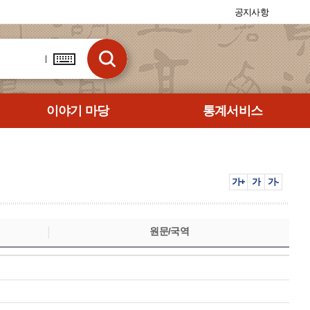
공지사항
이야기 마당
통계서비스
가+
가
가-
원문/국역