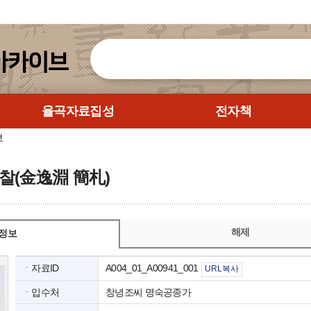
율곡자료집성
전자책
보
찰(金逸淵 簡札)
해제
정보
ㆍ자료ID
A004_01_A00941_001
URL복사
ㆍ입수처
창녕조씨 명숙공종가