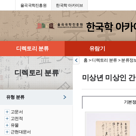
율곡국학진흥원
한국학 아카이브
디렉토리 분류
유람기
홈 > 디렉토리 분류 > 분류정
디렉토리 분류
미상년 미상인 간
유형 분류
기본정
고문서
고전적
유물
근현대문서