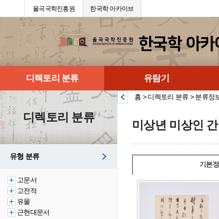
율곡국학진흥원
한국학 아카이브
디렉토리 분류
유람기
홈 > 디렉토리 분류 > 분류정
디렉토리 분류
미상년 미상인 간
유형 분류
기본정
고문서
고전적
유물
근현대문서