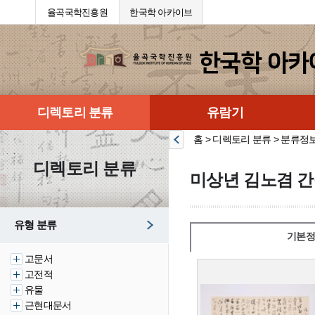
율곡국학진흥원
한국학 아카이브
디렉토리 분류
유람기
홈 > 디렉토리 분류 > 분류정
디렉토리 분류
미상년 김노겸 간
유형 분류
기본정
고문서
고전적
유물
근현대문서