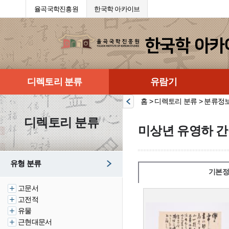
율곡국학진흥원
한국학 아카이브
디렉토리 분류
유람기
홈 > 디렉토리 분류 > 분류정
디렉토리 분류
미상년 유영하 간
유형 분류
기본정
고문서
고전적
유물
근현대문서