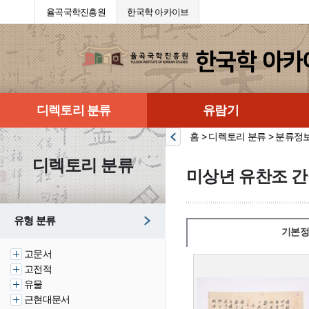
율곡국학진흥원
한국학 아카이브
디렉토리 분류
유람기
홈 > 디렉토리 분류 > 분류정
디렉토리 분류
미상년 유찬조 간
유형 분류
기본정
고문서
고전적
유물
근현대문서