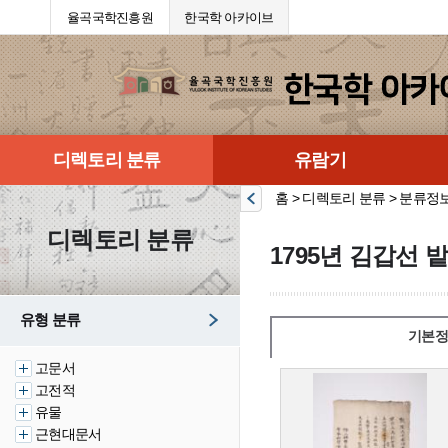
율곡국학진흥원
한국학 아카이브
디렉토리 분류
유람기
홈 > 디렉토리 분류 > 분류정
디렉토리 분류
1795년 김갑선 
유형 분류
기본정
고문서
고전적
유물
근현대문서