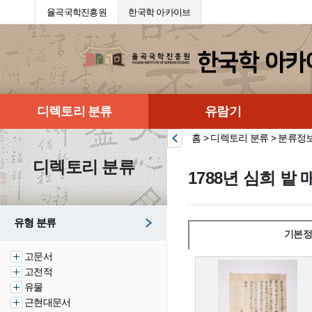
율곡국학진흥원
한국학 아카이브
디렉토리 분류
유람기
홈 > 디렉토리 분류 > 분류정
디렉토리 분류
1788년 심희 밭
유형 분류
기본정
고문서
고전적
유물
근현대문서